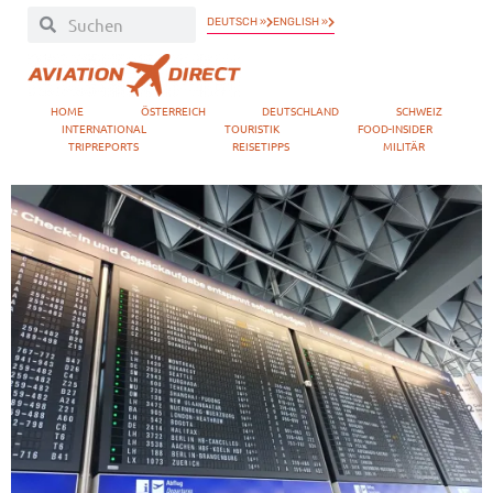
DEUTSCH »
ENGLISH »
HOME
ÖSTERREICH
DEUTSCHLAND
SCHWEIZ
INTERNATIONAL
TOURISTIK
FOOD-INSIDER
TRIPREPORTS
REISETIPPS
MILITÄR