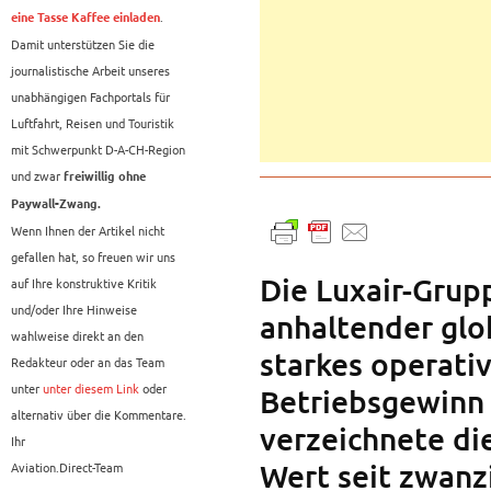
.
eine Tasse Kaffee einladen
Damit unterstützen Sie die
journalistische Arbeit unseres
unabhängigen Fachportals für
Luftfahrt, Reisen und Touristik
mit Schwerpunkt D-A-CH-Region
und zwar
freiwillig ohne
Paywall-Zwang.
Wenn Ihnen der Artikel nicht
gefallen hat, so freuen wir uns
Die Luxair-Grup
auf Ihre konstruktive Kritik
und/oder Ihre Hinweise
anhaltender glo
wahlweise direkt an den
starkes operativ
Redakteur oder an das Team
unter
unter diesem Link
oder
Betriebsgewinn 
alternativ über die Kommentare.
verzeichnete di
Ihr
Wert seit zwanz
Aviation.Direct-Team