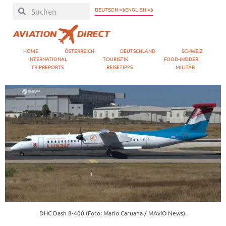
DEUTSCH »
ENGLISH »
HOME
ÖSTERREICH
DEUTSCHLAND
SCHWEIZ
INTERNATIONAL
TOURISTIK
FOOD-INSIDER
TRIPREPORTS
REISETIPPS
MILITÄR
DHC Dash 8-400 (Foto: Mario Caruana / MAviO News).