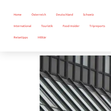
Home
Österreich
Deutschland
Schweiz
International
Touristik
Food-Insider
Tripreports
Reisetipps
Militär