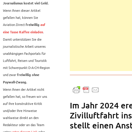
Journalismus kostet viel Geld.
Wenn Ihnen dieser Artikel
gefallen hat, können Sie
Aviation.Direct
freiwillig
auf
.
eine Tasse Kaffee einladen
Damit unterstützen Sie die
journalistische Arbeit unseres
unabhängigen Fachportals für
Luftfahrt, Reisen und Touristik
mit Schwerpunkt D-A-CH-Region
und zwar
freiwillig ohne
Paywall-Zwang.
Wenn Ihnen der Artikel nicht
gefallen hat, so freuen wir uns
Im Jahr 2024 er
auf Ihre konstruktive Kritik
und/oder Ihre Hinweise
Zivilluftfahrt i
wahlweise direkt an den
stellt einen Ans
Redakteur oder an das Team
unter
unter diesem Link
oder