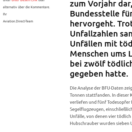
zum Vorjahr dar,
alternativ über die Kommentare.
Bundesstelle fü
Ihr
hervorgeht. Tro
Aviation.Direct-Team
Unfallzahlen san
Unfällen mit tö
Menschen ums L
bei zwölf tödli
gegeben hatte.
Die Analyse der BFU-Daten zeig
Tonnen stattfanden. In dieser K
verliefen und fünf Todesopfer 
Segelflugzeugen, einschließlich
Unfälle, von denen vier tödlic
Hubschrauber wurden sieben Unf