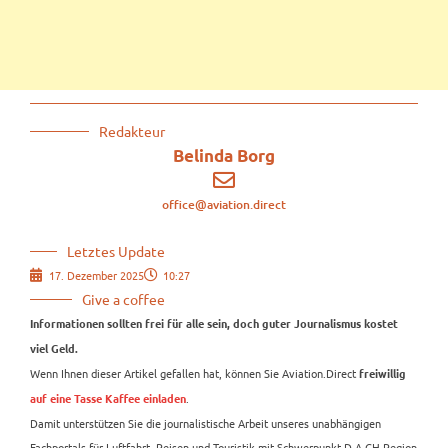
Redakteur
Belinda Borg
office@aviation.direct
Letztes Update
17. Dezember 2025
10:27
Give a coffee
Informationen sollten frei für alle sein, doch guter Journalismus kostet
viel Geld.
Wenn Ihnen dieser Artikel gefallen hat, können Sie Aviation.Direct
freiwillig
.
auf eine Tasse Kaffee einladen
Damit unterstützen Sie die journalistische Arbeit unseres unabhängigen
Fachportals für Luftfahrt, Reisen und Touristik mit Schwerpunkt D-A-CH-Region