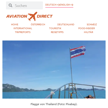
DEUTSCH »
ENGLISH »
HOME
ÖSTERREICH
DEUTSCHLAND
SCHWEIZ
INTERNATIONAL
TOURISTIK
FOOD-INSIDER
TRIPREPORTS
REISETIPPS
MILITÄR
Flagge von Thailand (Foto: Pixabay).