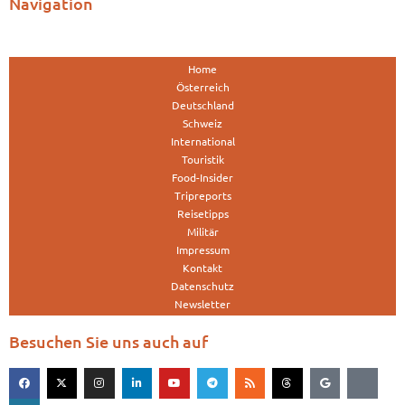
Navigation
Home
Österreich
Deutschland
Schweiz
International
Touristik
Food-Insider
Tripreports
Reisetipps
Militär
Impressum
Kontakt
Datenschutz
Newsletter
Besuchen Sie uns auch auf