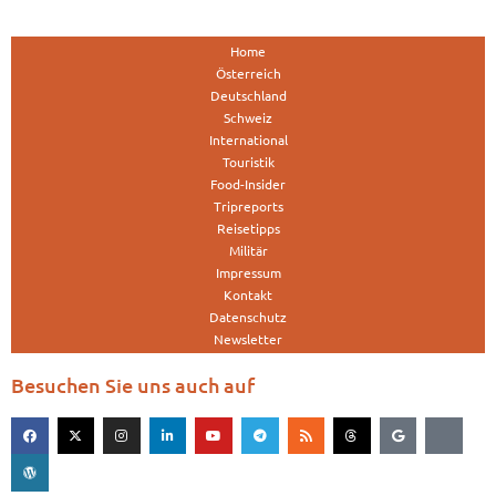
Home
Österreich
Deutschland
Schweiz
International
Touristik
Food-Insider
Tripreports
Reisetipps
Militär
Impressum
Kontakt
Datenschutz
Newsletter
Besuchen Sie uns auch auf