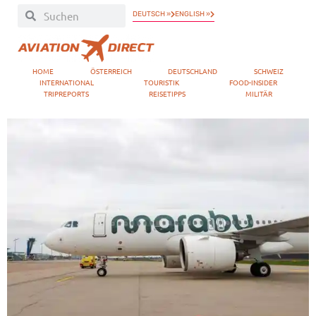
DEUTSCH »
ENGLISH »
HOME
ÖSTERREICH
DEUTSCHLAND
SCHWEIZ
INTERNATIONAL
TOURISTIK
FOOD-INSIDER
TRIPREPORTS
REISETIPPS
MILITÄR