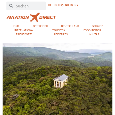
DEUTSCH »
ENGLISH »
HOME
ÖSTERREICH
DEUTSCHLAND
SCHWEIZ
INTERNATIONAL
TOURISTIK
FOOD-INSIDER
TRIPREPORTS
REISETIPPS
MILITÄR