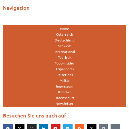
Navigation
Home
Österreich
Deutschland
Schweiz
International
Touristik
Food-Insider
Tripreports
Reisetipps
Militär
Impressum
Kontakt
Datenschutz
Newsletter
Besuchen Sie uns auch auf