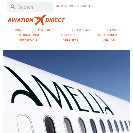
DEUTSCH »
ENGLISH »
HOME
ÖSTERREICH
DEUTSCHLAND
SCHWEIZ
INTERNATIONAL
TOURISTIK
FOOD-INSIDER
TRIPREPORTS
REISETIPPS
MILITÄR