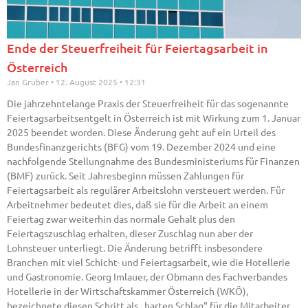
Ende der Steuerfreiheit für Feiertagsarbeit in
Österreich
Jan Gruber
12. August 2025
12:31
Die jahrzehntelange Praxis der Steuerfreiheit für das sogenannte
Feiertagsarbeitsentgelt in Österreich ist mit Wirkung zum 1. Januar
2025 beendet worden. Diese Änderung geht auf ein Urteil des
Bundesfinanzgerichts (BFG) vom 19. Dezember 2024 und eine
nachfolgende Stellungnahme des Bundesministeriums für Finanzen
(BMF) zurück. Seit Jahresbeginn müssen Zahlungen für
Feiertagsarbeit als regulärer Arbeitslohn versteuert werden. Für
Arbeitnehmer bedeutet dies, daß sie für die Arbeit an einem
Feiertag zwar weiterhin das normale Gehalt plus den
Feiertagszuschlag erhalten, dieser Zuschlag nun aber der
Lohnsteuer unterliegt. Die Änderung betrifft insbesondere
Branchen mit viel Schicht- und Feiertagsarbeit, wie die Hotellerie
und Gastronomie. Georg Imlauer, der Obmann des Fachverbandes
Hotellerie in der Wirtschaftskammer Österreich (WKÖ),
bezeichnete diesen Schritt als „harten Schlag“ für die Mitarbeiter.