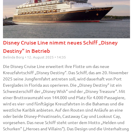
Disney Cruise Line nimmt neues Schiff „Disney
Destiny“ in Betrieb
Belinda Borg
12. August 2025
14:35
Die Disney Cruise Line erweitert ihre Flotte um das neue
Kreuzfahrtschiff „Disney Destiny“. Das Schiff, das am 20. November
2025 seine Jungfernfahrt antreten soll, wird dauerhaft von Port
Everglades in Florida aus operieren. Die „Disney Destiny“ ist ein
Schwesterschiff der „Disney Wish“ und der „Disney Treasure“. Mit
einer Bruttoraumzahl von 144.000 und Platz für 4.000 Passagiere,
wird es vier- und fünftägige Kreuzfahrten in die Bahamas und die
westliche Karibik anbieten. Auf den Routen sind Anläufe an eine
oder beide Disney-Privatinseln, Castaway Cay und Lookout Cay,
vorgesehen. Das neue Schiff steht unter dem Motto „Helden und
Schurken“ („Heroes and Villains“). Das Design und die Unterhaltung