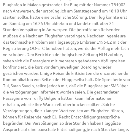
Flughafen in Málaga gestrandet. Ihr Flug mit der Nummer TB1002
nach Antwerpen, der ursprünglich am Samstagabend um 18:10 Uhr
starten sollte, hatte eine technische Störung. Der Flug konnte erst
am Sonntag um 16:25 Uhr abheben und landete mit über 21
Stunden Verspätung in Antwerpen. Die betroffenen Reisenden
mußten die Nacht am Flughafen verbringen. Nachdem Ingenieure
das technische Problem am Flugzeugtyp Embraer E195-E2 mit der
Registrierung OO-ETC behoben hatten, wurde der Abflug mehrfach
verschoben. Den Berichten der belgischen Zeitung HLN zufolge,
sahen sich die Passagiere mit mehreren geänderten Abflugzeiten
konfrontiert, die kurz vor dem jeweiligen Boarding wieder
gestrichen wurden. Einige Reisende kritisierten die unzureichende
Kommunikation von Seiten der Fluggesellschaft. Die Sprecherin von
Tui, Sarah Saucin, teilte jedoch mit, daß die Fluggäste per SMS über
die Verzögerungen informiert worden seien. Die gestrandeten
Passagiere von Tui fly Belgium hatten kaum Informationen
erhalten, wie sie ihre Wartezeit überbrücken sollten. Solche
Verzögerungen, die zu langen Wartezeiten am Flughafen führen,
können für Reisende nach EU-Recht Entschädigungsansprüche
begründen. Bei Verspätungen ab drei Stunden haben Fluggäste
Anspruch auf eine pauschale Entschädigung, je nach Streckenlänge.