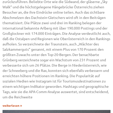
zurückzuführen. Beliebte Orte wie die Südwand, der gläserne „Sky
Walk“ und die höchstgelegene Hängebrücke Österreichs ziehen
Besucher an, die ihre Eindrücke online teilen. Auch das sichtbare
Abschmelzen des Dachstein-Gletschers wird oft in den Beiträgen
thematisiert. Die Plätze zwei und drei im Ranking belegen der
international bekannte Arlberg mit über 190.000 Postings und der
Großglockner mit 174.000 Einträgen. Die Analyse verdeutlicht auch,
daß die Ostalpen und Regionen wie Oberösterreich in den Rankings
aufholen. So verzeichnete der Traunstein, auch „Wächter des
Salzkammerguts“ genannt, mit einem Plus von 170 Prozent den
größten Zuwachs unter den Top-20-Bergen. Der benachbarte
Grünberg verzeichnete sogar ein Wachstum von 231 Prozent und
verbesserte sich um 26 Plätze. Die Berge in Niederösterreich, wie
der Schneeberg und die Rax, konnten sich ebenfalls verbessern und
erreichten höhere Positionen im Ranking. Die Popularität auf
sozialen Medien wie Instagram ist für Tourismusdestinationen zu
einem wichtigen Indikator geworden. Hashtags und geographische
Tags, wie sie die APA-Comm-Analyse auswertet, sind entscheidend,
um die Reichweite
weiterlesen »