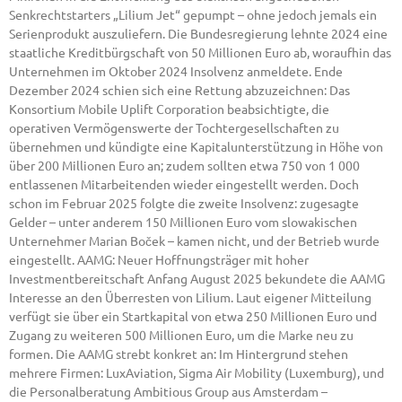
Senkrechtstarters „Lilium Jet“ gepumpt – ohne jedoch jemals ein
Serienprodukt auszuliefern. Die Bundesregierung lehnte 2024 eine
staatliche Kreditbürgschaft von 50 Millionen Euro ab, woraufhin das
Unternehmen im Oktober 2024 Insolvenz anmeldete. Ende
Dezember 2024 schien sich eine Rettung abzuzeichnen: Das
Konsortium Mobile Uplift Corporation beabsichtigte, die
operativen Vermögenswerte der Tochtergesellschaften zu
übernehmen und kündigte eine Kapitalunterstützung in Höhe von
über 200 Millionen Euro an; zudem sollten etwa 750 von 1 000
entlassenen Mitarbeitenden wieder eingestellt werden. Doch
schon im Februar 2025 folgte die zweite Insolvenz: zugesagte
Gelder – unter anderem 150 Millionen Euro vom slowakischen
Unternehmer Marian Boček – kamen nicht, und der Betrieb wurde
eingestellt. AAMG: Neuer Hoffnungsträger mit hoher
Investmentbereitschaft Anfang August 2025 bekundete die AAMG
Interesse an den Überresten von Lilium. Laut eigener Mitteilung
verfügt sie über ein Startkapital von etwa 250 Millionen Euro und
Zugang zu weiteren 500 Millionen Euro, um die Marke neu zu
formen. Die AAMG strebt konkret an: Im Hintergrund stehen
mehrere Firmen: LuxAviation, Sigma Air Mobility (Luxemburg), und
die Personalberatung Ambitious Group aus Amsterdam –