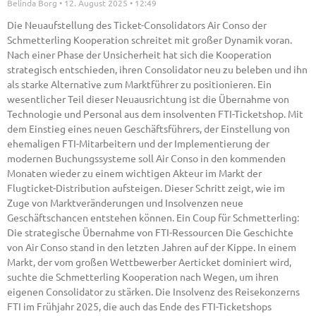
Belinda Borg
12. August 2025
12:49
Die Neuaufstellung des Ticket-Consolidators Air Conso der
Schmetterling Kooperation schreitet mit großer Dynamik voran.
Nach einer Phase der Unsicherheit hat sich die Kooperation
strategisch entschieden, ihren Consolidator neu zu beleben und ihn
als starke Alternative zum Marktführer zu positionieren. Ein
wesentlicher Teil dieser Neuausrichtung ist die Übernahme von
Technologie und Personal aus dem insolventen FTI-Ticketshop. Mit
dem Einstieg eines neuen Geschäftsführers, der Einstellung von
ehemaligen FTI-Mitarbeitern und der Implementierung der
modernen Buchungssysteme soll Air Conso in den kommenden
Monaten wieder zu einem wichtigen Akteur im Markt der
Flugticket-Distribution aufsteigen. Dieser Schritt zeigt, wie im
Zuge von Marktveränderungen und Insolvenzen neue
Geschäftschancen entstehen können. Ein Coup für Schmetterling:
Die strategische Übernahme von FTI-Ressourcen Die Geschichte
von Air Conso stand in den letzten Jahren auf der Kippe. In einem
Markt, der vom großen Wettbewerber Aerticket dominiert wird,
suchte die Schmetterling Kooperation nach Wegen, um ihren
eigenen Consolidator zu stärken. Die Insolvenz des Reisekonzerns
FTI im Frühjahr 2025, die auch das Ende des FTI-Ticketshops