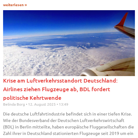
weiterlesen »
Krise am Luftverkehrsstandort Deutschland:
Airlines ziehen Flugzeuge ab, BDL fordert
politische Kehrtwende
Belinda Borg
12. August 2025
13:49
Die deutsche Luftfahrtindustrie befindet sich in einer tiefen Krise.
Wie der Bundesverband der Deutschen Luftverkehrswirtschaft
(BDL) in Berlin mitteilte, haben europäische Fluggesellschaften die
Zahl ihrer in Deutschland stationierten Flugzeuge seit 2019 um ein