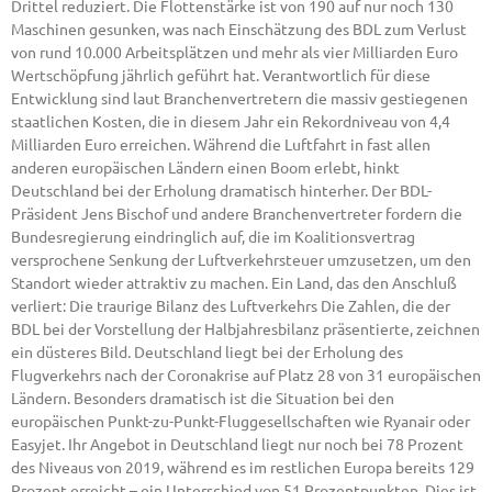
Drittel reduziert. Die Flottenstärke ist von 190 auf nur noch 130
Maschinen gesunken, was nach Einschätzung des BDL zum Verlust
von rund 10.000 Arbeitsplätzen und mehr als vier Milliarden Euro
Wertschöpfung jährlich geführt hat. Verantwortlich für diese
Entwicklung sind laut Branchenvertretern die massiv gestiegenen
staatlichen Kosten, die in diesem Jahr ein Rekordniveau von 4,4
Milliarden Euro erreichen. Während die Luftfahrt in fast allen
anderen europäischen Ländern einen Boom erlebt, hinkt
Deutschland bei der Erholung dramatisch hinterher. Der BDL-
Präsident Jens Bischof und andere Branchenvertreter fordern die
Bundesregierung eindringlich auf, die im Koalitionsvertrag
versprochene Senkung der Luftverkehrsteuer umzusetzen, um den
Standort wieder attraktiv zu machen. Ein Land, das den Anschluß
verliert: Die traurige Bilanz des Luftverkehrs Die Zahlen, die der
BDL bei der Vorstellung der Halbjahresbilanz präsentierte, zeichnen
ein düsteres Bild. Deutschland liegt bei der Erholung des
Flugverkehrs nach der Coronakrise auf Platz 28 von 31 europäischen
Ländern. Besonders dramatisch ist die Situation bei den
europäischen Punkt-zu-Punkt-Fluggesellschaften wie Ryanair oder
Easyjet. Ihr Angebot in Deutschland liegt nur noch bei 78 Prozent
des Niveaus von 2019, während es im restlichen Europa bereits 129
Prozent erreicht – ein Unterschied von 51 Prozentpunkten. Dies ist