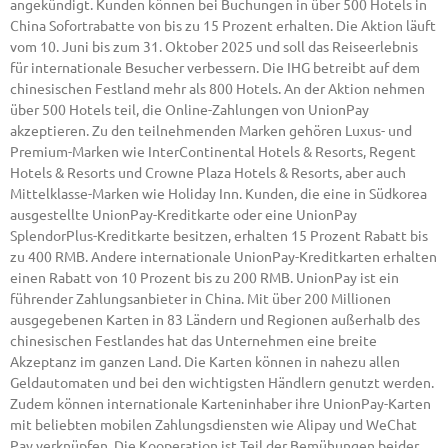
angekündigt. Kunden können bei Buchungen in über 500 Hotels in
China Sofortrabatte von bis zu 15 Prozent erhalten. Die Aktion läuft
vom 10. Juni bis zum 31. Oktober 2025 und soll das Reiseerlebnis
für internationale Besucher verbessern. Die IHG betreibt auf dem
chinesischen Festland mehr als 800 Hotels. An der Aktion nehmen
über 500 Hotels teil, die Online-Zahlungen von UnionPay
akzeptieren. Zu den teilnehmenden Marken gehören Luxus- und
Premium-Marken wie InterContinental Hotels & Resorts, Regent
Hotels & Resorts und Crowne Plaza Hotels & Resorts, aber auch
Mittelklasse-Marken wie Holiday Inn. Kunden, die eine in Südkorea
ausgestellte UnionPay-Kreditkarte oder eine UnionPay
SplendorPlus-Kreditkarte besitzen, erhalten 15 Prozent Rabatt bis
zu 400 RMB. Andere internationale UnionPay-Kreditkarten erhalten
einen Rabatt von 10 Prozent bis zu 200 RMB. UnionPay ist ein
führender Zahlungsanbieter in China. Mit über 200 Millionen
ausgegebenen Karten in 83 Ländern und Regionen außerhalb des
chinesischen Festlandes hat das Unternehmen eine breite
Akzeptanz im ganzen Land. Die Karten können in nahezu allen
Geldautomaten und bei den wichtigsten Händlern genutzt werden.
Zudem können internationale Karteninhaber ihre UnionPay-Karten
mit beliebten mobilen Zahlungsdiensten wie Alipay und WeChat
Pay verknüpfen. Die Kooperation ist Teil der Bemühungen beider