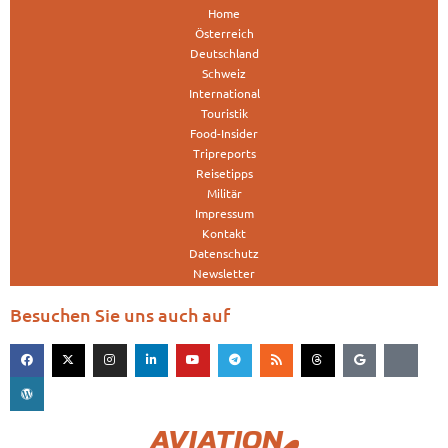
Home
Österreich
Deutschland
Schweiz
International
Touristik
Food-Insider
Tripreports
Reisetipps
Militär
Impressum
Kontakt
Datenschutz
Newsletter
Besuchen Sie uns auch auf