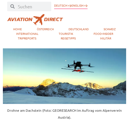
DEUTSCH »
ENGLISH »
HOME
ÖSTERREICH
DEUTSCHLAND
SCHWEIZ
INTERNATIONAL
TOURISTIK
FOOD-INSIDER
TRIPREPORTS
REISETIPPS
MILITÄR
Drohne am Dachstein (Foto: GEORESEARCH im Auftrag vom Alpenverein
Austria).