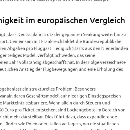
gkeit im europäischen Vergleich
eigt, dass Deutschland trotz der geplanten Senkung weiterhin zu
ört. Gemeinsam mit Frankreich bildet die Bundesrepublik die
hen Abgaben pro Fluggast. Lediglich Starts aus den Niederlanden
gegenteiliges Modell verfolgt Schweden, das seine
en Jahr vollständig abgeschafft hat. In der Folge verzeichnete
deutlichen Anstieg der Flugbewegungen und eine Erholung des
bgabenlast ein strukturelles Problem. Besonders
yanair, deren Geschäftsmodell auf niedrigen Einstiegspreisen
ne Markteintrittsbarriere. Wenn allein durch Steuern und
0 Euro pro Ticket entstehen, sind Lockangebote im Bereich von
 nicht mehr darstellbar. Dies führt dazu, dass expandierende
n Länder wie Polen oder Italien verlagern, wo die staatlichen