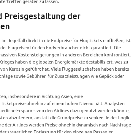
ntertreffen geraten zu lassen.
 Preisgestaltung der
ten
Regelfall direkt in die Endpreise für Flugtickets einfließen, ist
 der Flugreisen für den Endverbraucher nicht garantiert. Die
 massiven Kostensteigerungen in anderen Bereichen konfrontiert.
Krieges haben die globalen Energiemärkte destabilisiert, was zu
von Kerosin geführt hat. Viele Fluggesellschaften haben bereits
uschläge sowie Gebühren für Zusatzleistungen wie Gepäck oder
en, insbesondere in Richtung Asien, eine
Ticketpreise ohnehin auf einem hohen Niveau hält. Analysten
euerliche Ersparnis von den Airlines dazu genutzt werden könnte,
ten abzufedern, anstatt die Grundpreise zu senken. In der Logik
 der Airlines werden Preise ohnehin dynamisch nach Nachfrage
 der steuerlichen Entlastung für den einzelnen Passagier