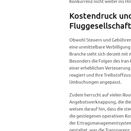
Konkurrenz nicht weiter ins Hi
Kostendruck und
Fluggesellschaf
Obwohl Steuern und Gebühren im 
eine unmittelbare Verbilligung
Branche sieht sich derzeit mit
Besonders die Folgen des Iran-
einer erheblichen Verteuerung 
reagiert und ihre Treibstoffz
Umbuchungen angepasst.
Zudem herrscht auf vielen Rout
Angebotsverknappung, die die 
weisen darauf hin, dass die st
die gestiegenen operativen Kos
der Ertragsmanagementsysteme
gestaltet, was die Transparenz