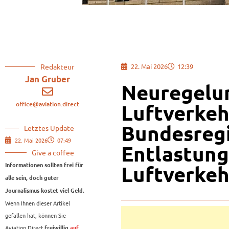
Redakteur
22. Mai 2026
12:39
Jan Gruber
Neuregelu
office@aviation.direct
Luftverkeh
Bundesregi
Letztes Update
22. Mai 2026
07:49
Entlastung 
Give a coffee
Informationen sollten frei für
Luftverkeh
alle sein, doch guter
Journalismus kostet viel Geld.
Wenn Ihnen dieser Artikel
gefallen hat, können Sie
Aviation.Direct
freiwillig
auf