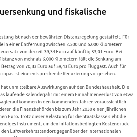
euersenkung und fiskalische
astung ist nach der bewährten Distanzregelung gestaffelt. Für
ele in einer Entfernung zwischen 2.500 und 6.000 Kilometern
teuersatz von derzeit 39,34 Euro auf künftig 33,01 Euro. Bei
istanz von mehr als 6.000 Kilometern fällt die Senkung am
r Betrag von 70,83 Euro auf 59,43 Euro pro Fluggast. Auch für
uropas ist eine entsprechende Reduzierung vorgesehen.
g hat unmittelbare Auswirkungen auf den Bundeshaushalt. Die
as laufende Kalenderjahr mit einem Einnahmenverlust von etwa
assagieraufkommen in den kommenden Jahren voraussichtlich
zieren die Finanzbehörden bis zum Jahr 2030 einen jährlichen
en Euro. Trotz dieser Belastung für die Staatskasse sieht die
wendiges Instrument, um den inflationsbedingten Kostendruck
d den Luftverkehrsstandort gegenüber der internationalen