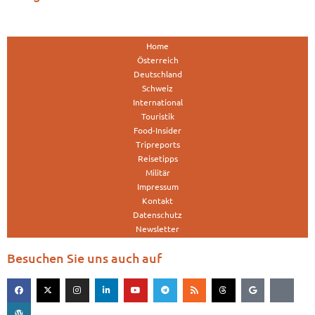
Home
Österreich
Deutschland
Schweiz
International
Touristik
Food-Insider
Tripreports
Reisetipps
Militär
Impressum
Kontakt
Datenschutz
Newsletter
Besuchen Sie uns auch auf