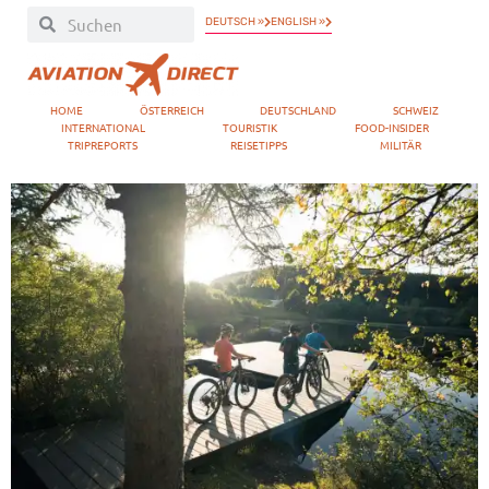
DEUTSCH »
ENGLISH »
HOME
ÖSTERREICH
DEUTSCHLAND
SCHWEIZ
INTERNATIONAL
TOURISTIK
FOOD-INSIDER
TRIPREPORTS
REISETIPPS
MILITÄR