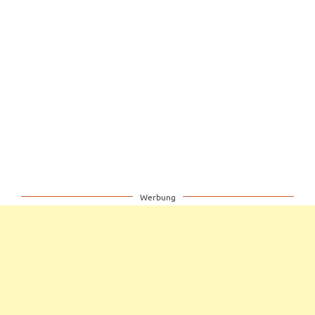
Wirtshausküche und lauschige Gastgärten (Foto:
OÖT/Robert Maybach).
Werbung