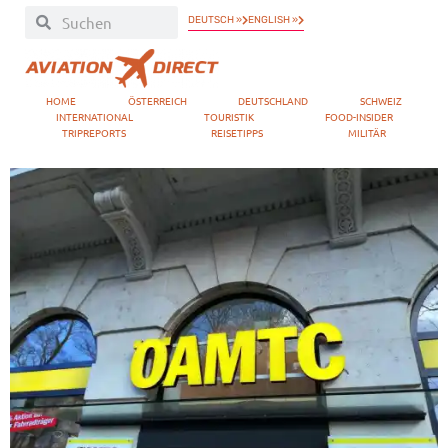
DEUTSCH »
ENGLISH »
HOME
ÖSTERREICH
DEUTSCHLAND
SCHWEIZ
INTERNATIONAL
TOURISTIK
FOOD-INSIDER
TRIPREPORTS
REISETIPPS
MILITÄR