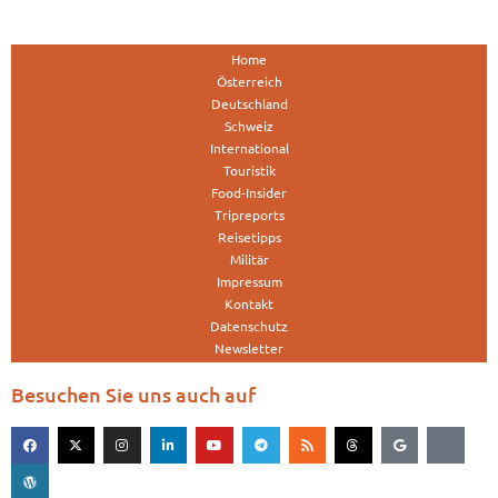
Home
Österreich
Deutschland
Schweiz
International
Touristik
Food-Insider
Tripreports
Reisetipps
Militär
Impressum
Kontakt
Datenschutz
Newsletter
Besuchen Sie uns auch auf