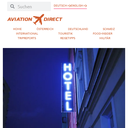
DEUTSCH »
ENGLISH »
HOME
ÖSTERREICH
DEUTSCHLAND
SCHWEIZ
INTERNATIONAL
TOURISTIK
FOOD-INSIDER
TRIPREPORTS
REISETIPPS
MILITÄR