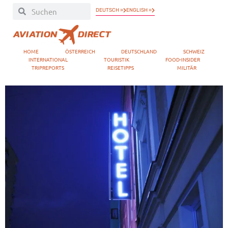
DEUTSCH »
ENGLISH »
HOME
ÖSTERREICH
DEUTSCHLAND
SCHWEIZ
INTERNATIONAL
TOURISTIK
FOOD-INSIDER
TRIPREPORTS
REISETIPPS
MILITÄR