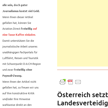
alle sein, doch guter
Journalismus kostet viel Geld.
Wenn Ihnen dieser Artikel
gefallen hat, können Sie
Aviation.Direct
freiwillig
auf
.
eine Tasse Kaffee einladen
Damit unterstützen Sie die
journalistische Arbeit unseres
unabhängigen Fachportals für
Luftfahrt, Reisen und Touristik
mit Schwerpunkt D-A-CH-Region
und zwar
freiwillig ohne
Paywall-Zwang.
Wenn Ihnen der Artikel nicht
gefallen hat, so freuen wir uns
Österreich setzt
auf Ihre konstruktive Kritik
und/oder Ihre Hinweise
Landesverteidig
wahlweise direkt an den