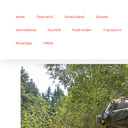
Home
Österreich
Deutschland
Schweiz
International
Touristik
Food-Insider
Tripreports
Reisetipps
Militär