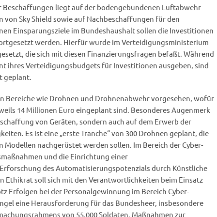
er Beschaffungen liegt auf der bodengebundenen Luftabwehr
 von Sky Shield sowie auf Nachbeschaffungen für den
inen Einsparungsziele im Bundeshaushalt sollen die Investitionen
 fortgesetzt werden. Hierfür wurde im Verteidigungsministerium
esetzt, die sich mit diesen Finanzierungsfragen befaßt. Während
t ihres Verteidigungsbudgets für Investitionen ausgeben, sind
t geplant.
d in Bereiche wie Drohnen und Drohnenabwehr vorgesehen, wofür
eweils 14 Millionen Euro eingeplant sind. Besonderes Augenmerk
 Anschaffung von Geräten, sondern auch auf dem Erwerb der
iten. Es ist eine „erste Tranche“ von 300 Drohnen geplant, die
n Modellen nachgerüstet werden sollen. Im Bereich der Cyber-
ngsmaßnahmen und die Einrichtung einer
Erforschung des Automatisierungspotenzials durch Künstliche
ein Ethikrat soll sich mit den Verantwortlichkeiten beim Einsatz
otz Erfolgen bei der Personalgewinnung im Bereich Cyber-
ngel eine Herausforderung für das Bundesheer, insbesondere
lmachungsrahmens von 55.000 Soldaten. Maßnahmen zur