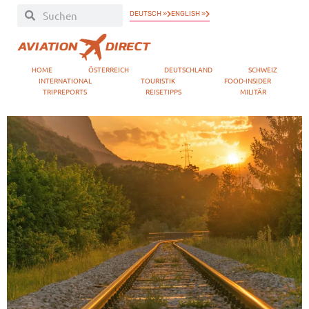
DEUTSCH »
ENGLISH »
HOME
ÖSTERREICH
DEUTSCHLAND
SCHWEIZ
INTERNATIONAL
TOURISTIK
FOOD-INSIDER
TRIPREPORTS
REISETIPPS
MILITÄR