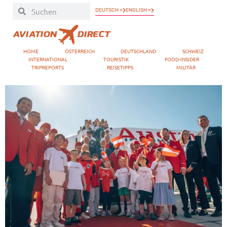
DEUTSCH »
ENGLISH »
HOME
ÖSTERREICH
DEUTSCHLAND
SCHWEIZ
INTERNATIONAL
TOURISTIK
FOOD-INSIDER
TRIPREPORTS
REISETIPPS
MILITÄR