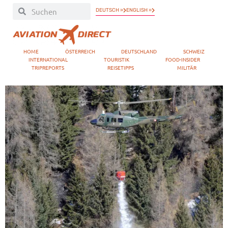
DEUTSCH »
ENGLISH »
HOME
ÖSTERREICH
DEUTSCHLAND
SCHWEIZ
INTERNATIONAL
TOURISTIK
FOOD-INSIDER
TRIPREPORTS
REISETIPPS
MILITÄR