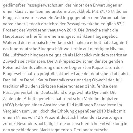
gedämpftes Passagierwachstum, das hinter den Erwartungen an
einen klassischen Sommeransturm zurückblieb. Mit 21,76 Millionen
Fluggästen wurde zwar ein Anstieg gegenüber dem Vormonat Juni
verzeichnet, jedoch erreichte der Passagierverkehr lediglich 87,4
Prozent des Vorkrisenniveaus von 2019. Die Branche sieht die
Hauptursache hierfür in einem eingeschränkten Flugangebot.
Während der europäische Verkehr sich nahezu erholt hat, stagniert
das innerdeutsche Fluggeschäft weiterhin auf niedrigem Niveau.
Die Luftfracht hingegen zeigt sich als Lichtblick mit dem stärksten
Zuwachs seit Monaten. Die Diskrepanz zwischen der steigenden
Reiselust der Bevölkerung und den begrenzten Kapazitäten der
Fluggesellschaften prägt die aktuelle Lage der deutschen Luftfahrt.
Der Juli im Detail: Kaum Dynamik trotz Anstieg Obwohl der Juli
traditionell zu den stärksten Reisemonaten zählt, fehlte dem
Passagierverkehr in Deutschland die gewohnte Dynamik. Die
Zahlen der Arbeitsgemeinschaft deutscher Verkehrsflughäfen
(ADV) belegen einen Anstieg von 1,14 Millionen Passagieren im
Vergleich zum Juni, doch die Erholung gegenüber 2019 bleibt mit
einem Minus von 12,9 Prozent deutlich hinter den Erwartungen
zurück. Besonders auffällig ist die unterschiedliche Entwicklung in
den verschiedenen Marktsegmenten. Der innerdeutsche