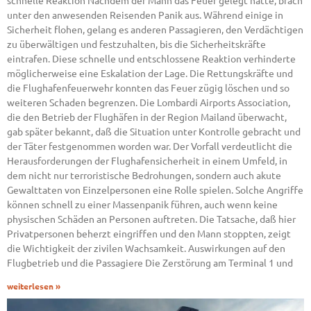
schnelle Reaktion Nachdem der Mann das Feuer gelegt hatte, brach
unter den anwesenden Reisenden Panik aus. Während einige in
Sicherheit flohen, gelang es anderen Passagieren, den Verdächtigen
zu überwältigen und festzuhalten, bis die Sicherheitskräfte
eintrafen. Diese schnelle und entschlossene Reaktion verhinderte
möglicherweise eine Eskalation der Lage. Die Rettungskräfte und
die Flughafenfeuerwehr konnten das Feuer zügig löschen und so
weiteren Schaden begrenzen. Die Lombardi Airports Association,
die den Betrieb der Flughäfen in der Region Mailand überwacht,
gab später bekannt, daß die Situation unter Kontrolle gebracht und
der Täter festgenommen worden war. Der Vorfall verdeutlicht die
Herausforderungen der Flughafensicherheit in einem Umfeld, in
dem nicht nur terroristische Bedrohungen, sondern auch akute
Gewalttaten von Einzelpersonen eine Rolle spielen. Solche Angriffe
können schnell zu einer Massenpanik führen, auch wenn keine
physischen Schäden an Personen auftreten. Die Tatsache, daß hier
Privatpersonen beherzt eingriffen und den Mann stoppten, zeigt
die Wichtigkeit der zivilen Wachsamkeit. Auswirkungen auf den
Flugbetrieb und die Passagiere Die Zerstörung am Terminal 1 und
weiterlesen »