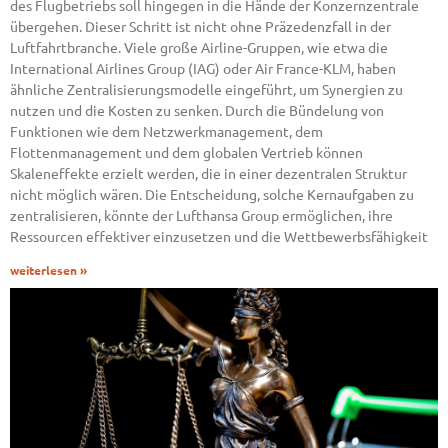
des Flugbetriebs soll hingegen in die Hände der Konzernzentrale
übergehen. Dieser Schritt ist nicht ohne Präzedenzfall in der
Luftfahrtbranche. Viele große Airline-Gruppen, wie etwa die
International Airlines Group (IAG) oder Air France-KLM, haben
ähnliche Zentralisierungsmodelle eingeführt, um Synergien zu
nutzen und die Kosten zu senken. Durch die Bündelung von
Funktionen wie dem Netzwerkmanagement, dem
Flottenmanagement und dem globalen Vertrieb können
Skaleneffekte erzielt werden, die in einer dezentralen Struktur
nicht möglich wären. Die Entscheidung, solche Kernaufgaben zu
zentralisieren, könnte der Lufthansa Group ermöglichen, ihre
Ressourcen effektiver einzusetzen und die Wettbewerbsfähigkeit
weiterlesen »