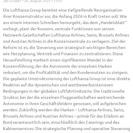
Jan Gruber
26. August 2025
13:47
Die Lufthansa Group bereitet eine tiefgreifende Reorganisation
ihrer Konzernstruktur vor, die Anfang 2026 in Kraft treten soll. Wie
aus einem internen Schreiben hervorgeht, das dem „Handelsblatt“
vorliegt, plant der Konzern, zentrale Funktionen von seinen
Netzwerk-Gesellschaften Lufthansa Airlines, Swiss, Brussels Airlines
und Austrian Airlines in die Konzernzentrale zu verlagern. Ziel der
Reform ist es, die Steuerung von strategisch wichtigen Bereichen
wie Netzplanung, Vertrieb und Finanzen zu zentralisieren. Diese
Neuaufstellung markiert einen signifikanten Wandel in der
Konzernführung, der die Autonomie der einzelnen Marken
reduziert, um die Profitabilität und den Kundennutzen zu steigern.
Die geplante Umstrukturierung der Lufthansa Group ist eine direkte
Reaktion auf die dynamischen und wettbewerbsintensiven
Bedingungen in der globalen Luftfahrtindustrie. Die traditionelle
Struktur, bei der die einzelnen Fluggesellschaften weitreichende
Autonomie in ihren Geschäftsfeldern genossen, soll aufgebrochen
werden. Zukünftig werden die Marken – Lufthansa Airlines, Swiss,
Brussels Airlines und Austrian Airlines – primär für das Erlebnis an
Bord verantwortlich sein, einschließlich des Caterings und des
Kabinenservices. Die strategische Planung und operative Steuerung