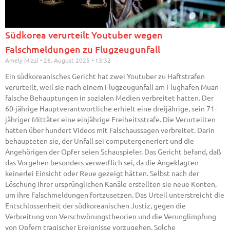
Südkorea verurteilt Youtuber wegen
Falschmeldungen zu Flugzeugunfall
Amely Mizzi
26. August 2025
13:32
Ein südkoreanisches Gericht hat zwei Youtuber zu Haftstrafen
verurteilt, weil sie nach einem Flugzeugunfall am Flughafen Muan
falsche Behauptungen in sozialen Medien verbreitet hatten. Der
60-jährige Hauptverantwortliche erhielt eine dreijährige, sein 71-
jähriger Mittäter eine einjährige Freiheitsstrafe. Die Verurteilten
hatten über hundert Videos mit Falschaussagen verbreitet. Darin
behaupteten sie, der Unfall sei computergeneriert und die
Angehörigen der Opfer seien Schauspieler. Das Gericht befand, daß
das Vorgehen besonders verwerflich sei, da die Angeklagten
keinerlei Einsicht oder Reue gezeigt hätten. Selbst nach der
Löschung ihrer ursprünglichen Kanäle erstellten sie neue Konten,
um ihre Falschmeldungen fortzusetzen. Das Urteil unterstreicht die
Entschlossenheit der südkoreanischen Justiz, gegen die
Verbreitung von Verschwörungstheorien und die Verunglimpfung
von Opfern tragischer Ereignisse vorzugehen. Solche