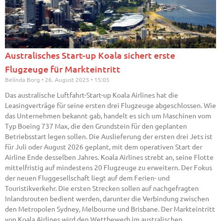
Australisches Start-up Koala sichert erste
Flugzeuge für Markteintritt
Belinda Borg
26. August 2025
15:05
Das australische Luftfahrt-Start-up Koala Airlines hat die
Leasingverträge für seine ersten drei Flugzeuge abgeschlossen. Wie
das Unternehmen bekannt gab, handelt es sich um Maschinen vom
Typ Boeing 737 Max, die den Grundstein für den geplanten
Betriebsstart legen sollen. Die Auslieferung der ersten drei Jets ist
für Juli oder August 2026 geplant, mit dem operativen Start der
Airline Ende desselben Jahres. Koala Airlines strebt an, seine Flotte
mittelfristig auf mindestens 20 Flugzeuge zu erweitern. Der Fokus
der neuen Fluggesellschaft liegt auf dem Ferien- und
Touristikverkehr. Die ersten Strecken sollen auf nachgefragten
Inlandsrouten bedient werden, darunter die Verbindung zwischen
den Metropolen Sydney, Melbourne und Brisbane. Der Markteintritt
von Koala Airlines wird den Wettbewerb im australischen