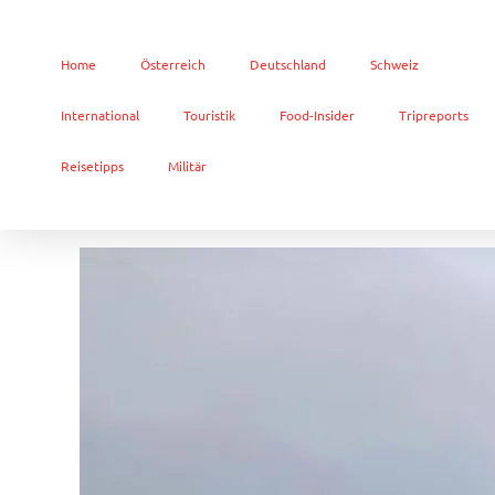
Home
Österreich
Deutschland
Schweiz
International
Touristik
Food-Insider
Tripreports
Reisetipps
Militär