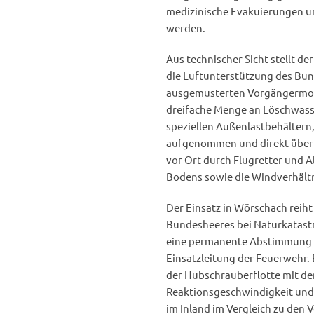
medizinische Evakuierungen un
werden.
Aus technischer Sicht stellt d
die Luftunterstützung des Bun
ausgemusterten Vorgängermodel
dreifache Menge an Löschwasse
speziellen Außenlastbehälter
aufgenommen und direkt über 
vor Ort durch Flugretter und A
Bodens sowie die Windverhältni
Der Einsatz in Wörschach reiht
Bundesheeres bei Naturkatastr
eine permanente Abstimmung zw
Einsatzleitung der Feuerwehr.
der Hubschrauberflotte mit de
Reaktionsgeschwindigkeit und 
im Inland im Vergleich zu den 