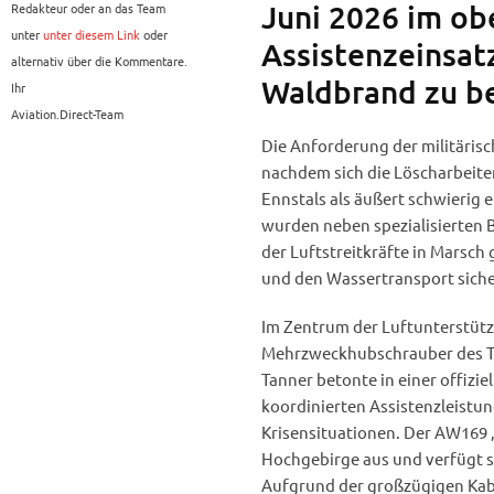
Juni 2026 im ob
Redakteur oder an das Team
unter
unter diesem Link
oder
Assistenzeinsat
alternativ über die Kommentare.
Waldbrand zu b
Ihr
Aviation.Direct-Team
Die Anforderung der militärisc
nachdem sich die Löscharbeiten
Ennstals als äußert schwierig 
wurden neben spezialisierten 
der Luftstreitkräfte in Marsch
und den Wassertransport siche
Im Zentrum der Luftunterstütz
Mehrzweckhubschrauber des Ty
Tanner betonte in einer offizi
koordinierten Assistenzleistun
Krisensituationen. Der AW169 „
Hochgebirge aus und verfügt s
Aufgrund der großzügigen Kabi