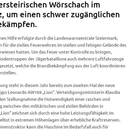
ersteirischen Wörschach im
z, um einen schwer zugänglichen
ekämpfen.
hen Hilfe erfolgte durch die Landeswarnzentrale Steiermark,
 für die zivilen Feuerwehren im steilen und felsigen Gelände des
erwiesen hatten. Um das Feuer unter Kontrolle zu bringen,
Bodentruppen der Jägerbataillone auch mehrere Luftfahrzeuge
 gesetzt, welche die Brandbekämpfung aus der Luft koordinieren
rstellen.
ung steht in diesem Jahr bereits zum zweiten Mal der neue
ps Leonardo AW169 „Lion“. Verteidigungsministerin Klaudia
ellen Stellungnahme die Notwendigkeit einer raschen und
g zwischen den militärischen und zivilen Behörden in
Lion“ zeichnet sich durch eine hohe Leistungsfähigkeit im
elbst in extremen Höhenlagen über erhebliche Kraftreserven.
nenstruktur kann die Maschine im Bedarfsfall auch für