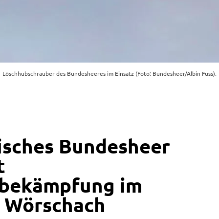
Löschhubschrauber des Bundesheeres im Einsatz (Foto: Bundesheer/Albin Fuss).
isches Bundesheer
t
bekämpfung im
n Wörschach