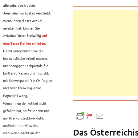
alle sein, doch guter
Journalismus kostet viel Geld.
Wenn Ihnen dieser Artikel
gefallen hat, können Sie
Aviation.Direct
freiwillig
auf
.
eine Tasse Kaffee einladen
Damit unterstützen Sie die
journalistische Arbeit unseres
unabhängigen Fachportals für
Luftfahrt, Reisen und Touristik
mit Schwerpunkt D-A-CH-Region
und zwar
freiwillig ohne
Paywall-Zwang.
Wenn Ihnen der Artikel nicht
gefallen hat, so freuen wir uns
auf Ihre konstruktive Kritik
und/oder Ihre Hinweise
Das Österreichi
wahlweise direkt an den