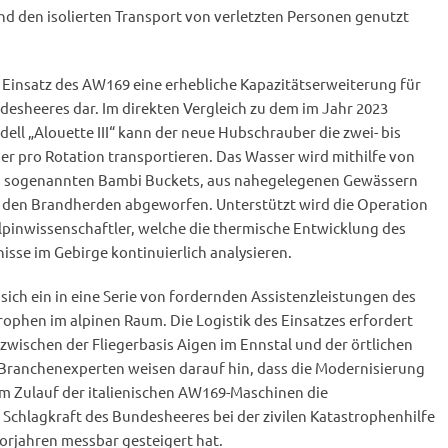
d den isolierten Transport von verletzten Personen genutzt
er Einsatz des AW169 eine erhebliche Kapazitätserweiterung für
desheeres dar. Im direkten Vergleich zu dem im Jahr 2023
l „Alouette III“ kann der neue Hubschrauber die zwei- bis
r pro Rotation transportieren. Das Wasser wird mithilfe von
n, sogenannten Bambi Buckets, aus nahegelegenen Gewässern
den Brandherden abgeworfen. Unterstützt wird die Operation
lpinwissenschaftler, welche die thermische Entwicklung des
sse im Gebirge kontinuierlich analysieren.
 sich ein in eine Serie von fordernden Assistenzleistungen des
ophen im alpinen Raum. Die Logistik des Einsatzes erfordert
ischen der Fliegerbasis Aigen im Ennstal und der örtlichen
 Branchenexperten weisen darauf hin, dass die Modernisierung
m Zulauf der italienischen AW169-Maschinen die
Schlagkraft des Bundesheeres bei der zivilen Katastrophenhilfe
Vorjahren messbar gesteigert hat.