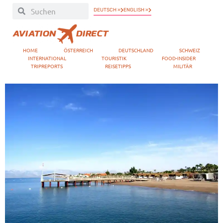
DEUTSCH »
ENGLISH »
HOME
ÖSTERREICH
DEUTSCHLAND
SCHWEIZ
INTERNATIONAL
TOURISTIK
FOOD-INSIDER
TRIPREPORTS
REISETIPPS
MILITÄR