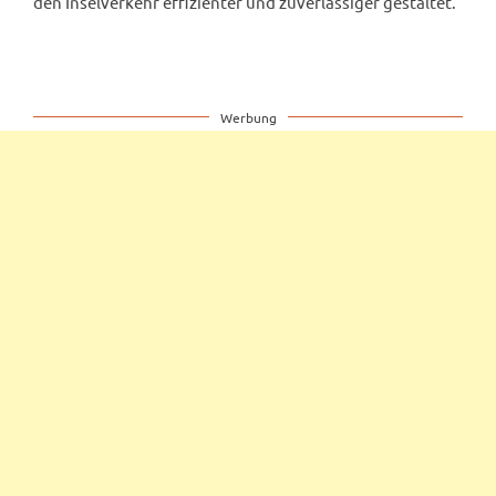
den Inselverkehr effizienter und zuverlässiger gestaltet.
Werbung