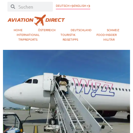
DEUTSCH »
ENGLISH »
HOME
ÖSTERREICH
DEUTSCHLAND
SCHWEIZ
INTERNATIONAL
TOURISTIK
FOOD-INSIDER
TRIPREPORTS
REISETIPPS
MILITÄR