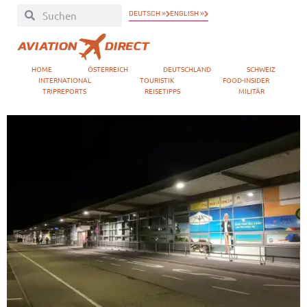
DEUTSCH »
ENGLISH »
HOME
ÖSTERREICH
DEUTSCHLAND
SCHWEIZ
INTERNATIONAL
TOURISTIK
FOOD-INSIDER
TRIPREPORTS
REISETIPPS
MILITÄR