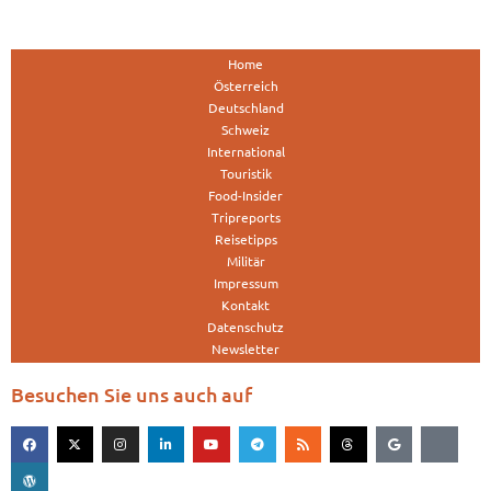
Home
Österreich
Deutschland
Schweiz
International
Touristik
Food-Insider
Tripreports
Reisetipps
Militär
Impressum
Kontakt
Datenschutz
Newsletter
Besuchen Sie uns auch auf