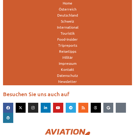
Home
Österreich
Deutschland
Schweiz
International
Touristik
Food-Insider
Tripreports
Reisetipps
Militär
Impressum
Kontakt
Datenschutz
Newsletter
Besuchen Sie uns auch auf