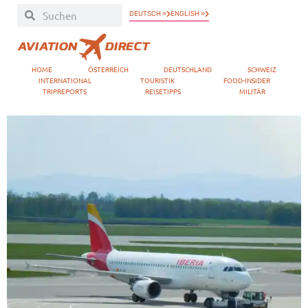
DEUTSCH »
ENGLISH »
HOME
ÖSTERREICH
DEUTSCHLAND
SCHWEIZ
INTERNATIONAL
TOURISTIK
FOOD-INSIDER
TRIPREPORTS
REISETIPPS
MILITÄR