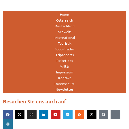
Home
Österreich
Deutschland
Schweiz
International
Touristik
Food-Insider
Tripreports
Reisetipps
Militär
Impressum
Kontakt
Datenschutz
Newsletter
Besuchen Sie uns auch auf