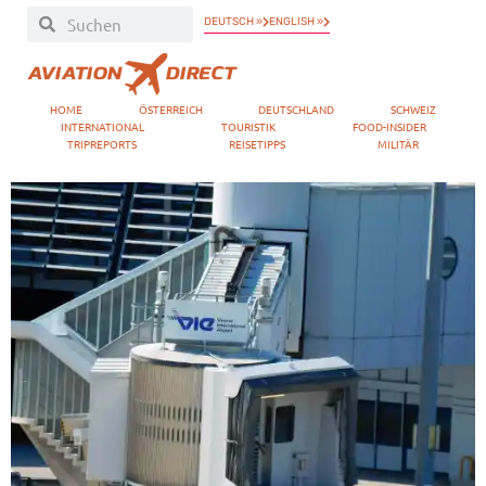
DEUTSCH »
ENGLISH »
HOME
ÖSTERREICH
DEUTSCHLAND
SCHWEIZ
INTERNATIONAL
TOURISTIK
FOOD-INSIDER
TRIPREPORTS
REISETIPPS
MILITÄR