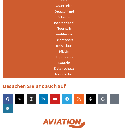
Österreich
Deutschland
Schweiz
International
Touristik
Food-Insider
Tripreports
Reisetipps
Militär
Impressum
Kontakt
Datenschutz
Newsletter
Besuchen Sie uns auch auf