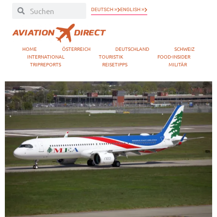
DEUTSCH »
ENGLISH »
HOME
ÖSTERREICH
DEUTSCHLAND
SCHWEIZ
INTERNATIONAL
TOURISTIK
FOOD-INSIDER
TRIPREPORTS
REISETIPPS
MILITÄR