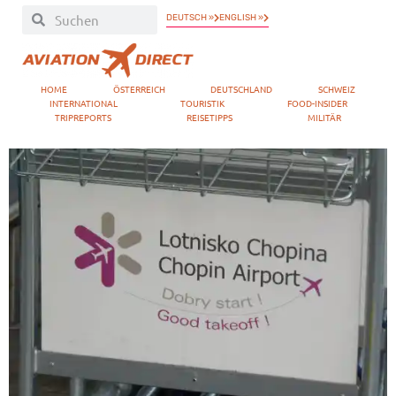
DEUTSCH »
ENGLISH »
HOME
ÖSTERREICH
DEUTSCHLAND
SCHWEIZ
INTERNATIONAL
TOURISTIK
FOOD-INSIDER
TRIPREPORTS
REISETIPPS
MILITÄR