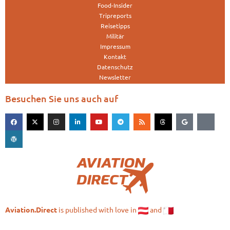
Food-Insider
Tripreports
Reisetipps
Militär
Impressum
Kontakt
Datenschutz
Newsletter
Besuchen Sie uns auch auf
is published with love in
and
Aviation.Direct