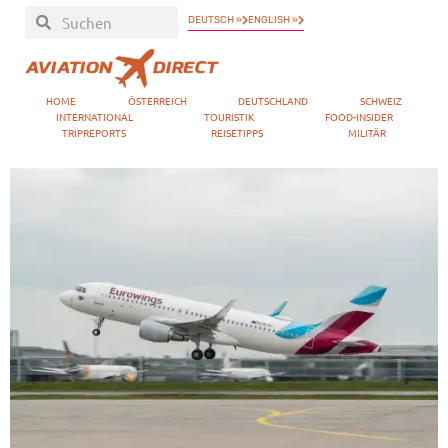
DEUTSCH »
ENGLISH »
HOME
ÖSTERREICH
DEUTSCHLAND
SCHWEIZ
INTERNATIONAL
TOURISTIK
FOOD-INSIDER
TRIPREPORTS
REISETIPPS
MILITÄR