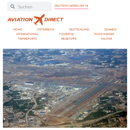
DEUTSCH »
ENGLISH »
HOME
ÖSTERREICH
DEUTSCHLAND
SCHWEIZ
INTERNATIONAL
TOURISTIK
FOOD-INSIDER
TRIPREPORTS
REISETIPPS
MILITÄR