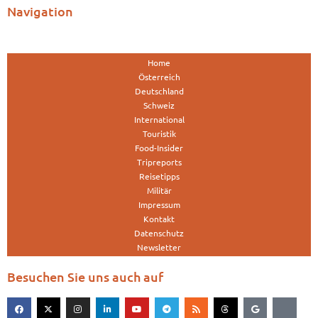
Navigation
Home
Österreich
Deutschland
Schweiz
International
Touristik
Food-Insider
Tripreports
Reisetipps
Militär
Impressum
Kontakt
Datenschutz
Newsletter
Besuchen Sie uns auch auf