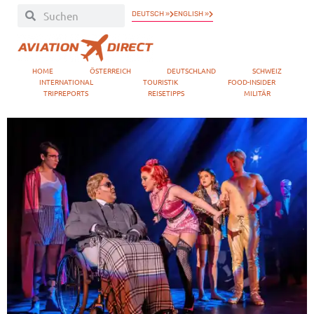
DEUTSCH »
ENGLISH »
HOME
ÖSTERREICH
DEUTSCHLAND
SCHWEIZ
INTERNATIONAL
TOURISTIK
FOOD-INSIDER
TRIPREPORTS
REISETIPPS
MILITÄR