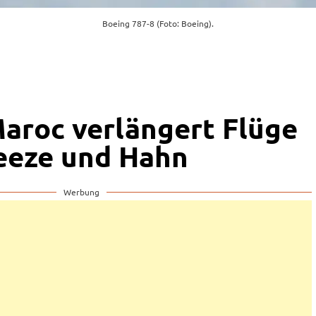
Boeing 787-8 (Foto: Boeing).
Maroc verlängert Flüge
eeze und Hahn
Werbung