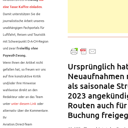
.
eine Tasse Kaffee einladen
Damit unterstützen Sie die
journalistische Arbeit unseres
unabhängigen Fachportals für
Luftfahrt, Reisen und Touristik
mit Schwerpunkt D-A-CH-Region
und zwar
freiwillig ohne
Paywall-Zwang.
Wenn Ihnen der Artikel nicht
Ursprünglich ha
gefallen hat, so freuen wir uns
Neuaufnahmen n
auf Ihre konstruktive Kritik
und/oder Ihre Hinweise
als saisonale S
wahlweise direkt an den
2023 angekündig
Redakteur oder an das Team
Routen auch für
unter
unter diesem Link
oder
alternativ über die Kommentare.
Buchung freige
Ihr
Aviation.Direct-Team