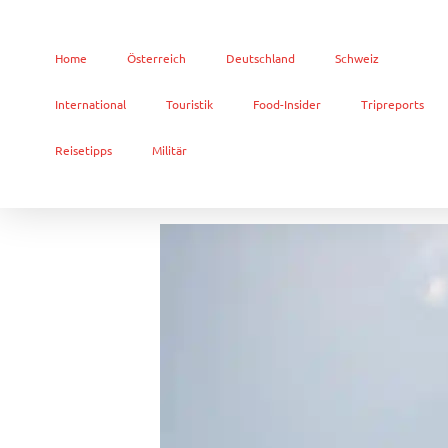
Home
Österreich
Deutschland
Schweiz
International
Touristik
Food-Insider
Tripreports
Reisetipps
Militär