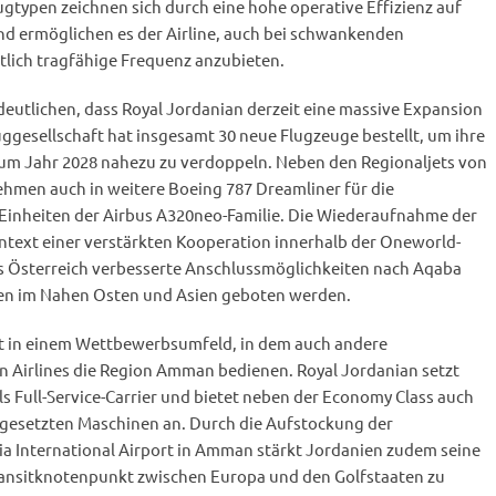
ugtypen zeichnen sich durch eine hohe operative Effizienz auf
nd ermöglichen es der Airline, auch bei schwankenden
tlich tragfähige Frequenz anzubieten.
eutlichen, dass Royal Jordanian derzeit eine massive Expansion
luggesellschaft hat insgesamt 30 neue Flugzeuge bestellt, um ihre
um Jahr 2028 nahezu zu verdoppeln. Neben den Regionaljets von
ehmen auch in weitere Boeing 787 Dreamliner für die
 Einheiten der Airbus A320neo-Familie. Die Wiederaufnahme der
text einer verstärkten Kooperation innerhalb der Oneworld-
s Österreich verbesserte Anschlussmöglichkeiten nach Aqaba
nen im Nahen Osten und Asien geboten werden.
gt in einem Wettbewerbsumfeld, in dem auch andere
n Airlines die Region Amman bedienen. Royal Jordanian setzt
ls Full-Service-Carrier und bietet neben der Economy Class auch
ingesetzten Maschinen an. Durch die Aufstockung der
 International Airport in Amman stärkt Jordanien zudem seine
 Transitknotenpunkt zwischen Europa und den Golfstaaten zu