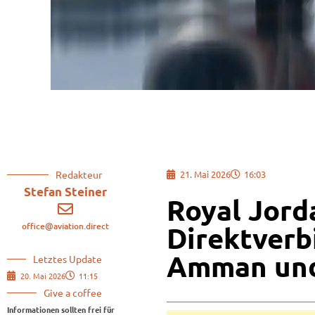
Redakteur
21. Mai 2026
16:03
Stefan Steiner
Royal Jord
office@aviation.direct
Direktverb
Amman un
Letztes Update
20. Mai 2026
11:15
Give a coffee
Informationen sollten frei für