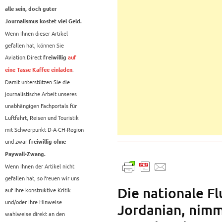
alle sein, doch guter
Journalismus kostet viel Geld.
Wenn Ihnen dieser Artikel
gefallen hat, können Sie
Aviation.Direct
freiwillig
auf
.
eine Tasse Kaffee einladen
Damit unterstützen Sie die
journalistische Arbeit unseres
unabhängigen Fachportals für
Luftfahrt, Reisen und Touristik
mit Schwerpunkt D-A-CH-Region
und zwar
freiwillig ohne
Paywall-Zwang.
Wenn Ihnen der Artikel nicht
gefallen hat, so freuen wir uns
Die nationale Fl
auf Ihre konstruktive Kritik
und/oder Ihre Hinweise
Jordanian, nimm
wahlweise direkt an den