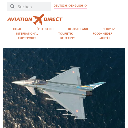
DEUTSCH »
ENGLISH »
HOME
ÖSTERREICH
DEUTSCHLAND
SCHWEIZ
INTERNATIONAL
TOURISTIK
FOOD-INSIDER
TRIPREPORTS
REISETIPPS
MILITÄR