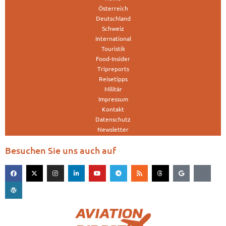
Österreich
Deutschland
Schweiz
International
Touristik
Food-Insider
Tripreports
Reisetipps
Militär
Impressum
Kontakt
Datenschutz
Newsletter
Besuchen Sie uns auch auf