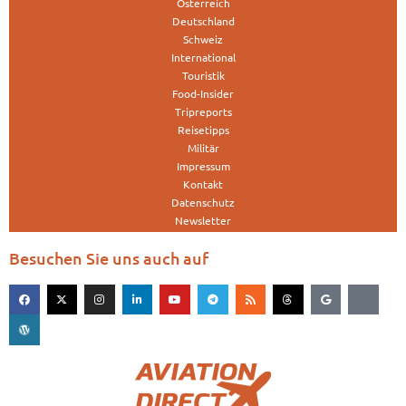
Österreich
Deutschland
Schweiz
International
Touristik
Food-Insider
Tripreports
Reisetipps
Militär
Impressum
Kontakt
Datenschutz
Newsletter
Besuchen Sie uns auch auf