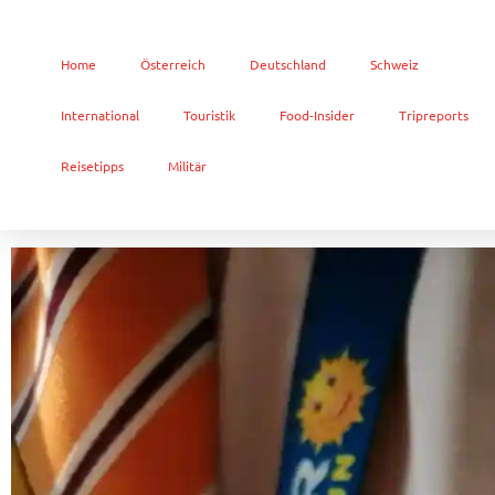
Home
Österreich
Deutschland
Schweiz
International
Touristik
Food-Insider
Tripreports
Reisetipps
Militär