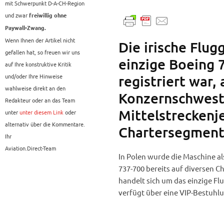
mit Schwerpunkt D-A-CH-Region
und zwar
freiwillig ohne
Paywall-Zwang.
Wenn Ihnen der Artikel nicht
Die irische Flug
gefallen hat, so freuen wir uns
einzige Boeing 7
auf Ihre konstruktive Kritik
und/oder Ihre Hinweise
registriert war,
wahlweise direkt an den
Konzernschwest
Redakteur oder an das Team
Mittelstreckenje
unter
unter diesem Link
oder
alternativ über die Kommentare.
Chartersegment
Ihr
Aviation.Direct-Team
In Polen wurde die Maschine a
737-700 bereits auf diversen 
handelt sich um das einzige Fl
verfügt über eine VIP-Bestuhl