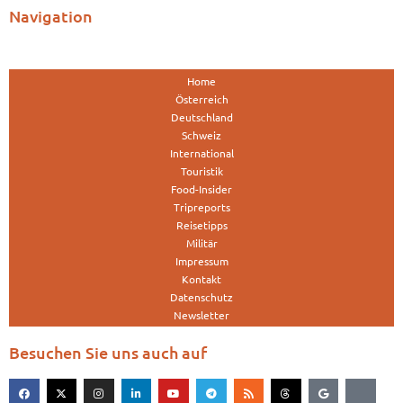
Navigation
Home
Österreich
Deutschland
Schweiz
International
Touristik
Food-Insider
Tripreports
Reisetipps
Militär
Impressum
Kontakt
Datenschutz
Newsletter
Besuchen Sie uns auch auf