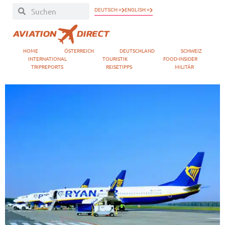
DEUTSCH »
ENGLISH »
HOME
ÖSTERREICH
DEUTSCHLAND
SCHWEIZ
INTERNATIONAL
TOURISTIK
FOOD-INSIDER
TRIPREPORTS
REISETIPPS
MILITÄR