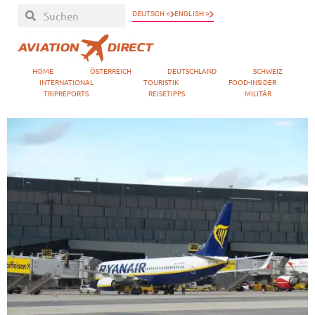
DEUTSCH »
ENGLISH »
HOME
ÖSTERREICH
DEUTSCHLAND
SCHWEIZ
INTERNATIONAL
TOURISTIK
FOOD-INSIDER
TRIPREPORTS
REISETIPPS
MILITÄR