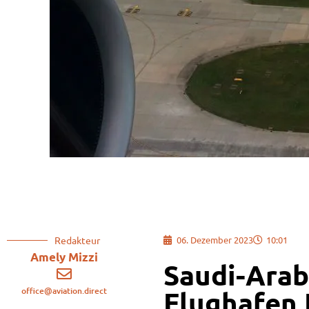
Redakteur
06. Dezember 2023
10:01
Amely Mizzi
Saudi-Arab
office@aviation.direct
Flughafen