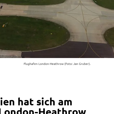
Flughafen London-Heathrow (Foto: Jan Gruber).
ien hat sich am
 London-Heathrow