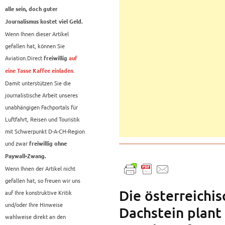
alle sein, doch guter
Journalismus kostet viel Geld.
Wenn Ihnen dieser Artikel
gefallen hat, können Sie
Aviation.Direct
freiwillig
auf
.
eine Tasse Kaffee einladen
Damit unterstützen Sie die
journalistische Arbeit unseres
unabhängigen Fachportals für
Luftfahrt, Reisen und Touristik
mit Schwerpunkt D-A-CH-Region
und zwar
freiwillig ohne
Paywall-Zwang.
Wenn Ihnen der Artikel nicht
gefallen hat, so freuen wir uns
Die österreichi
auf Ihre konstruktive Kritik
und/oder Ihre Hinweise
Dachstein plant
wahlweise direkt an den