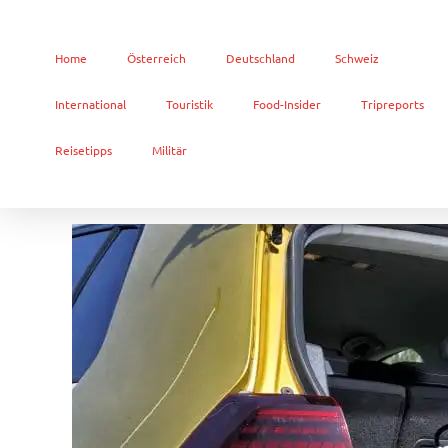
Home
Österreich
Deutschland
Schweiz
International
Touristik
Food-Insider
Tripreports
Reisetipps
Militär