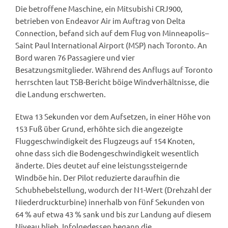
Die betroffene Maschine, ein Mitsubishi CRJ900,
betrieben von Endeavor Air im Auftrag von Delta
Connection, befand sich auf dem Flug von Minneapolis–
Saint Paul International Airport (MSP) nach Toronto. An
Bord waren 76 Passagiere und vier
Besatzungsmitglieder. Während des Anflugs auf Toronto
herrschten laut TSB-Bericht böige Windverhältnisse, die
die Landung erschwerten.
Etwa 13 Sekunden vor dem Aufsetzen, in einer Höhe von
153 Fuß über Grund, erhöhte sich die angezeigte
Fluggeschwindigkeit des Flugzeugs auf 154 Knoten,
ohne dass sich die Bodengeschwindigkeit wesentlich
änderte. Dies deutet auf eine leistungssteigernde
Windböe hin. Der Pilot reduzierte daraufhin die
Schubhebelstellung, wodurch der N1-Wert (Drehzahl der
Niederdruckturbine) innerhalb von fünf Sekunden von
64 % auf etwa 43 % sank und bis zur Landung auf diesem
Niveau blieb. Infolgedessen begann die