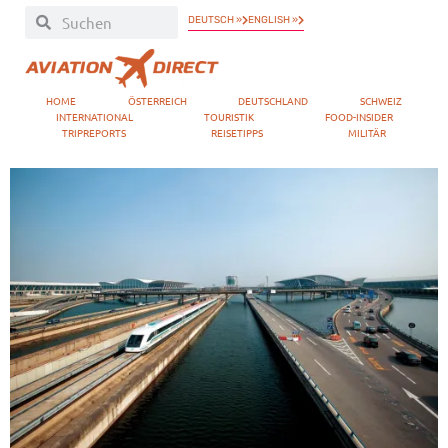
DEUTSCH »
ENGLISH »
HOME
ÖSTERREICH
DEUTSCHLAND
SCHWEIZ
INTERNATIONAL
TOURISTIK
FOOD-INSIDER
TRIPREPORTS
REISETIPPS
MILITÄR