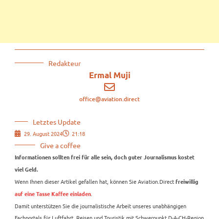
Redakteur
Ermal Muji
office@aviation.direct
Letztes Update
29. August 2024
21:18
Give a coffee
Informationen sollten frei für alle sein, doch guter Journalismus kostet
viel Geld.
Wenn Ihnen dieser Artikel gefallen hat, können Sie Aviation.Direct
freiwillig
.
auf eine Tasse Kaffee einladen
Damit unterstützen Sie die journalistische Arbeit unseres unabhängigen
Fachportals für Luftfahrt, Reisen und Touristik mit Schwerpunkt D-A-CH-Region