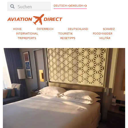
DEUTSCH »
ENGLISH »
HOME
ÖSTERREICH
DEUTSCHLAND
SCHWEIZ
INTERNATIONAL
TOURISTIK
FOOD-INSIDER
TRIPREPORTS
REISETIPPS
MILITÄR