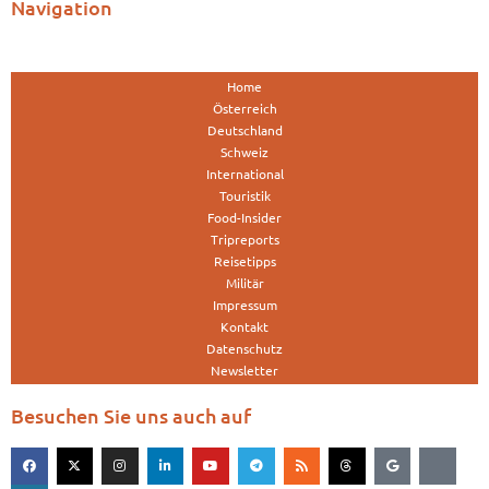
Navigation
Home
Österreich
Deutschland
Schweiz
International
Touristik
Food-Insider
Tripreports
Reisetipps
Militär
Impressum
Kontakt
Datenschutz
Newsletter
Besuchen Sie uns auch auf